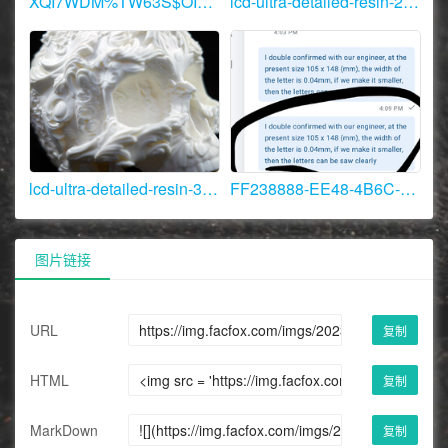
XQI7WDM%TW63S$OIK]7(8HY.JPG
lcd-ultra-detailed-resin-2.jpg
lcd-ultra-detailed-resin-3.jpg
FF238888-EE48-4B6C-B677-F575E0CB19E8.jpeg
图片链接
URL
复制
HTML
复制
MarkDown
复制