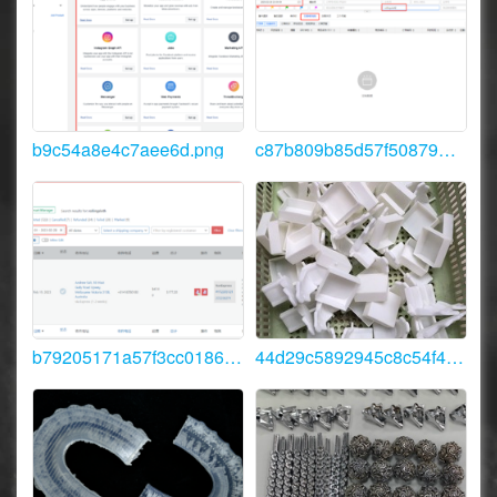
b9c54a8e4c7aee6d.png
c87b809b85d57f508796c80a033f7bf.png
b79205171a57f3cc0186b48864f792f.png
44d29c5892945c8c54f48a5791229ccf_QQ%E5%9B%BE%E7%89%8720230211140809.jpg